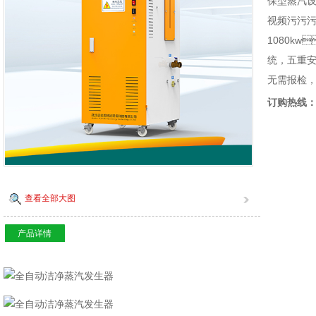
保型蒸汽设
视频污污污
1080kw
统，五重
无需报检
订购热线
查看全部大图
产品详情