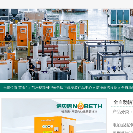
当前位置:
首页4
»
芭乐视频APP黄色版下载安装产品中心
»
洁净蒸汽设备
»
全自动
全自动洁
产品分类
电加热洁