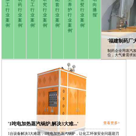
工
药
工
究
套
养
熨
向
行
行
行
行
行
护
行
播
业
业
业
业
业
行
业
报'
案
案
案
案
案
业
案
例'
例'
例'
例'
例'
案
例'
例'
'福建制药厂大
制药企业用蒸汽发
位，大气量需
查看更多+
'1吨电加热蒸汽锅炉,解决3大难...'
1台设备解决3大难题，1吨电加热蒸汽锅炉，让化工环保安全问题迎刃