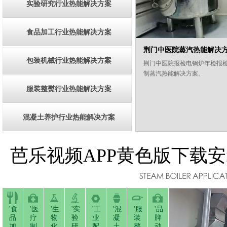
实验研究行业热能解决方案
食品加工行业热能解决方案
荆门中医院蒸汽热能解决
包装机械行业热能解决方案
荆门中医院报检电锅炉年检报检
制蒸汽热能解决方案。
服装整熨行业热能解决方案
混凝土养护行业热能解决方案
芭乐视频APP黄色版下载
'食
'医
'生
'实
'工
'混
'服
'品
品
疗
物
验
业
凝
装
牌
加
制
化
研
配
土
整
动