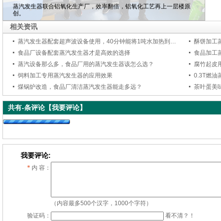
蒸汽发生器联合铝氧化生产厂，效率翻倍，铝氧化工艺再上一层楼原
创。
相关资讯
蒸汽发生器配套超声波设备使用，40分钟能将1吨水加热到80度
酥饼加工
食品厂设备配套蒸汽发生器才是高效的选择
食品加工
蒸汽设备那么多，食品厂用的蒸汽发生器该怎么选？
腐竹起皮用
饲料加工专用蒸汽发生器的应用效果
0.3T燃
煤锅炉改造，食品厂清洁蒸汽发生器能走多远？
茶叶蛋美味
共有
-
条评论
【我要评论】
我要评论:
*
内 容：
（内容最多500个汉字，1000个字符）
验证码：
看不清？！